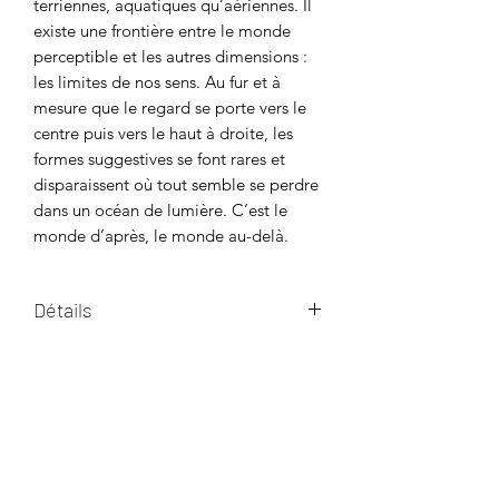
terriennes, aquatiques qu’aériennes. Il
existe une frontière entre le monde
perceptible et les autres dimensions :
les limites de nos sens. Au fur et à
mesure que le regard se porte vers le
centre puis vers le haut à droite, les
formes suggestives se font rares et
disparaissent où tout semble se perdre
dans un océan de lumière. C’est le
monde d’après, le monde au-delà.
Détails
Peinture expressionnisme abstrait
Livraison
Huile sur toile de lin
Oeuvre originale et unique
Livraison internationale gratuite
Dimensions : 120 x 120 cm
Emballage
Envoyé avec un certificat d'authenticité
signé