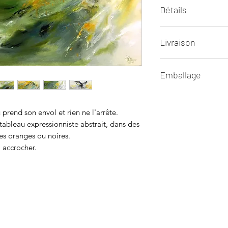
Détails
Tableau moderne ab
Livraison
Huile sur toile
Œuvre d'art original
Livraison internatio
Dimensions : 82 x 5
Emballage
Envoyé avec un certi
Assurance et suivi
Emballage carton pr
Politique de retour 
prend son envol et rien ne l'arrête.
n tableau expressionniste abstrait, dans des
hes oranges ou noires.
à accrocher.