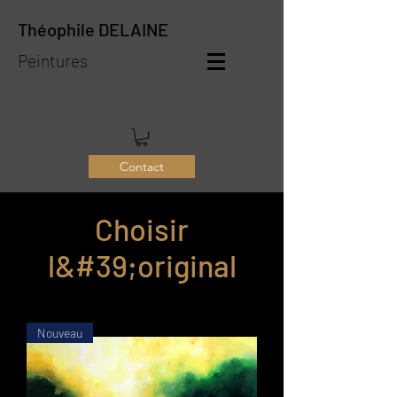
Théophile DELAINE
Peintures
Contact
Choisir
l&#39;original
Nouveau